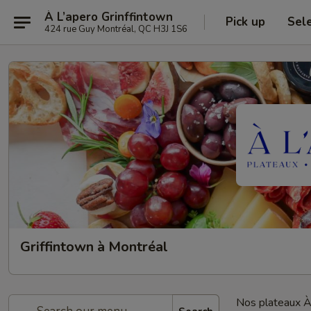
À L’apero Grinffintown
Pick up
Sel
424 rue Guy Montréal, QC H3J 1S6
Griffintown à Montréal
Nos plateaux À 