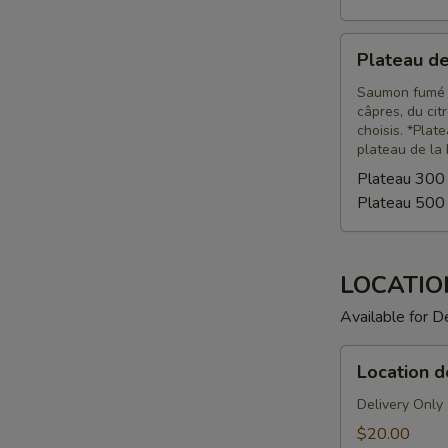
Plateau
Plateau d
de
saumon
Saumon fumé d
câpres, du ci
fumé
choisis. *Plat
plateau de la 
Plateau 300
Plateau 500
LOCATIO
Available for D
Location
Location d
de
planche
Delivery Only
-
$20.00