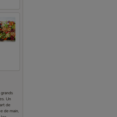
 grands
es. Un
’art de
ée de main,