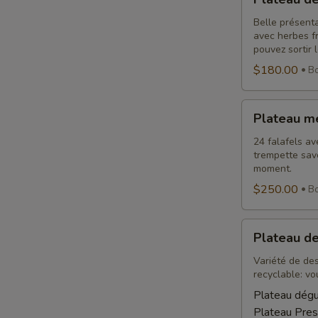
de
légumes
Belle présent
avec herbes fr
pouvez sortir 
$180.00
Bo
Plateau
Plateau m
méditerranéen
24 falafels av
trempette sa
moment.
$250.00
Bo
Plateau
Plateau d
desserts
Variété de des
recyclable: vo
Plateau dégu
Plateau Pres