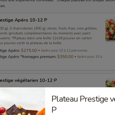
nvités une expérience conviviale. *Chaque plateau est unique selon
son.
restige Apéro 10-12 P
 g), 3 charcuteries (300 g), olives, fruits frais, noix grillées,
nts (produits complémentaires du moment) avec pain/
quelins. *Plateau dans une boîte 12x18 pouces en carton
us pouvez sortir le plateau de la boîte.
tige Apéro:
$275.00
Apéro pour 10 à 12 personnes
stige Apéro *fromages premium:
$350.00
Apéro pour 10 à
estige végétarien 10-12 P
0 g), légumes et houmous, olives, fruits frais, noix grillées,
nts (produits complémentaires du moment) avec pain/
Plateau Prestige 
quelins. *Plateau dans une boîte 12x18 pouces en carton
us pouvez sortir le plateau de la boîte.
P
s:
$275.00
Apéro pour 10 à 12 personnes