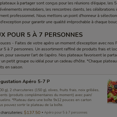
lateaux à partager sont conçus pour les réunions d’équipe, les 5
s événements immobiliers, les rencontres clients, les célébrations 
ment professionnel. Nous mettons un point d'honneur à sélectio
 d'exception pour garantir une qualité irréprochable à chaque bou
X POUR 5 À 7 PERSONNES
ouces - Faites de votre apéro un moment d’exception avec nos 
r 5 à 7 personnes. Un assortiment raffiné de produits frais et loc
n, pour savourer l’art de l’apéro. Nos plateaux favorisent le part
r un petit groupe ou idéal pour un cadeau d'hôte. *Chaque plateau
its en saison.
gustation Apéro 5-7 P
 g), 2 charcuteries (150 g), olives, fruits frais, noix grillées,
nts (produits complémentaires du moment) avec pain/
quelins. *Plateau dans une boîte 9x12 pouces en carton
us pouvez sortir le plateau de la boîte.
charcuteries:
$137.50
Apéro pour 5 à 7 personnes