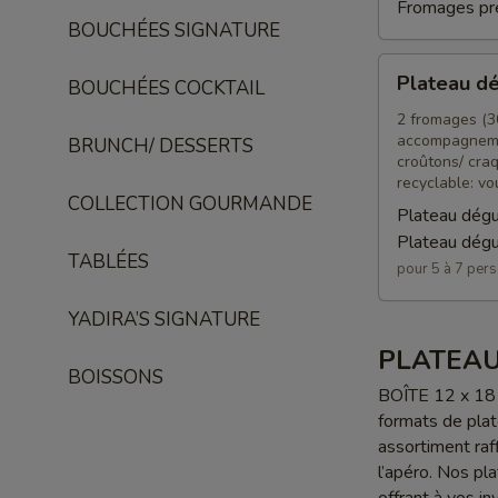
Fromages pre
BOUCHÉES SIGNATURE
Plateau
Plateau dé
BOUCHÉES COCKTAIL
dégustation
végétarien
2 fromages (30
accompagneme
BRUNCH/ DESSERTS
5-
croûtons/ cra
7
recyclable: vo
P
COLLECTION GOURMANDE
Plateau dégu
Plateau dégu
TABLÉES
pour 5 à 7 per
YADIRA’S SIGNATURE
PLATEAU
BOISSONS
BOÎTE 12 x 18 
formats de plat
assortiment raff
l’apéro. Nos pl