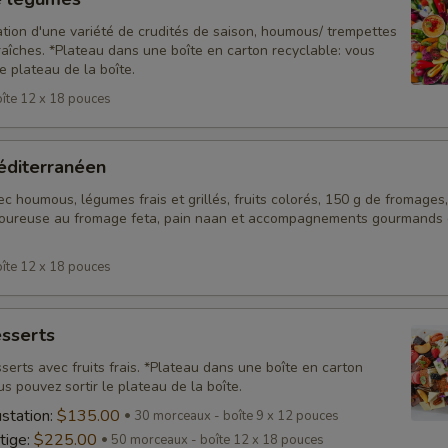
ation d'une variété de crudités de saison, houmous/ trempettes
aîches. *Plateau dans une boîte en carton recyclable: vous
le plateau de la boîte.
îte 12 x 18 pouces
éditerranéen
ec houmous, légumes frais et grillés, fruits colorés, 150 g de fromages,
voureuse au fromage feta, pain naan et accompagnements gourmands
îte 12 x 18 pouces
esserts
serts avec fruits frais. *Plateau dans une boîte en carton
us pouvez sortir le plateau de la boîte.
station:
$135.00
30 morceaux - boîte 9 x 12 pouces
tige:
$225.00
50 morceaux - boîte 12 x 18 pouces