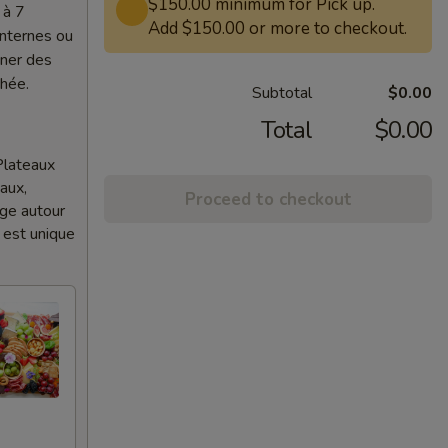
$150.00 minimum for Pick up.
 à 7
Add $150.00 or more to checkout.
internes ou
nner des
chée.
Subtotal
$0.00
Total
$0.00
Plateaux
aux,
Proceed to checkout
age autour
 est unique