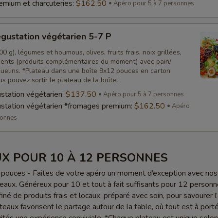
mium et charcuteries:
$162.50
Apéro pour 5 à 7 personnes
gustation végétarien 5-7 P
0 g), légumes et houmous, olives, fruits frais, noix grillées,
nts (produits complémentaires du moment) avec pain/
quelins. *Plateau dans une boîte 9x12 pouces en carton
us pouvez sortir le plateau de la boîte.
station végétarien:
$137.50
Apéro pour 5 à 7 personnes
station végétarien *fromages premium:
$162.50
Apéro
sonnes
X POUR 10 À 12 PERSONNES
pouces - Faites de votre apéro un moment d’exception avec nos
eaux. Généreux pour 10 et tout à fait suffisants pour 12 personn
iné de produits frais et locaux, préparé avec soin, pour savourer l
ateaux favorisent le partage autour de la table, où tout est à port