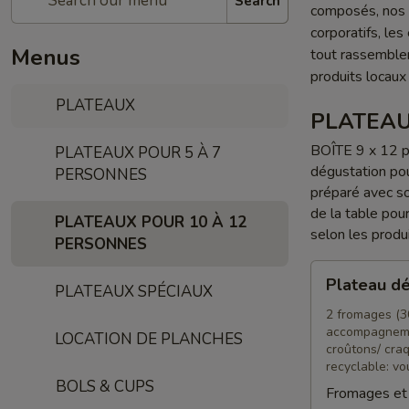
Search
composés, nos p
corporatifs, le
Menus
tout rassemble
produits locaux
PLATEAUX
PLATEAU
BOÎTE 9 x 12 p
PLATEAUX POUR 5 À 7
dégustation pou
PERSONNES
préparé avec soi
de la table pou
PLATEAUX POUR 10 À 12
selon les produ
PERSONNES
Plateau
Plateau dé
PLATEAUX SPÉCIAUX
dégustation
Apéro
2 fromages (300
accompagneme
5-
LOCATION DE PLANCHES
croûtons/ cra
7
recyclable: vo
P
BOLS & CUPS
Fromages et 