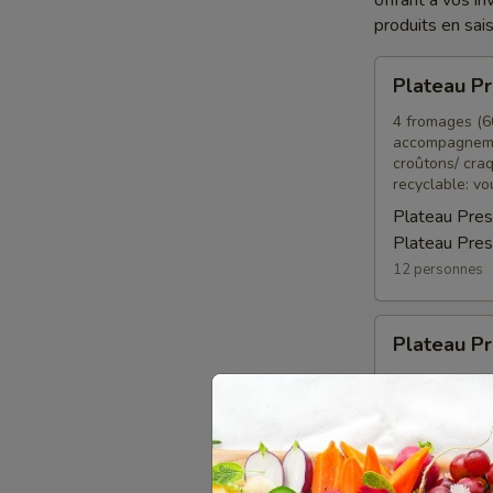
offrant à vos i
produits en sai
Plateau
Plateau P
Prestige
Apéro
4 fromages (600
accompagneme
10-
croûtons/ cra
12
recyclable: vo
P
Plateau Pres
Plateau Pre
12 personnes
Plateau
Plateau Pr
Prestige
végétarien
4 fromages (60
accompagneme
10-
croûtons/ cra
12
recyclable: vo
P
Fromages fin