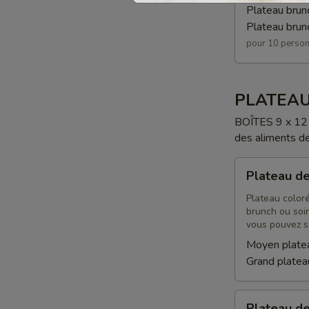
Plateau brun
Plateau brun
pour 10 perso
PLATEAU
BOÎTES 9 x 12 
des aliments de 
Plateau
Plateau de
de
fruits
Plateau color
brunch ou soir
vous pouvez so
Moyen platea
Grand plateau
Plateau
Plateau d